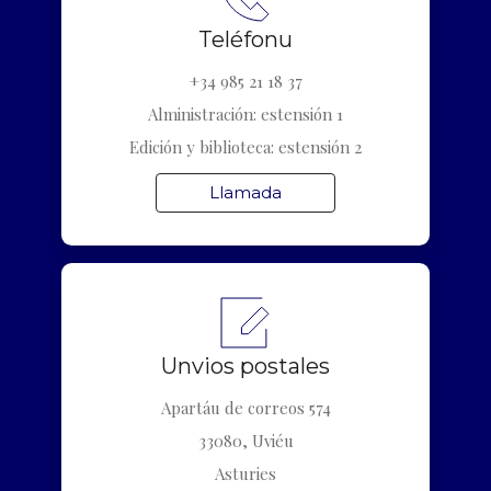
Teléfonu
+34 985 21 18 37
Alministración: estensión 1
Edición y biblioteca: estensión 2
Llamada
Unvios postales
Apartáu de correos 574
33080, Uviéu
Asturies