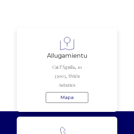
Allugamientu
Cai l’Águila, 10
33003, Uviéu
Asturies
Mapa